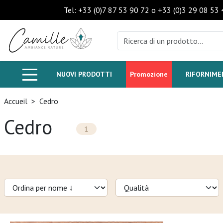
Tel: +33 (0)7 87 53 90 72 o +33 (0)3 29 08 53 
NUOVI PRODOTTI
Promozione
RIFORNIM
Accueil
>
Cedro
Cedro
1