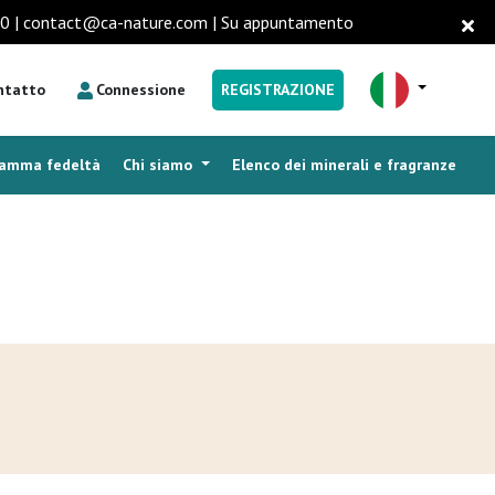
16.00 | contact@ca-nature.com | Su appuntamento
ntatto
Connessione
REGISTRAZIONE
ramma fedeltà
Chi siamo
Elenco dei minerali e fragranze