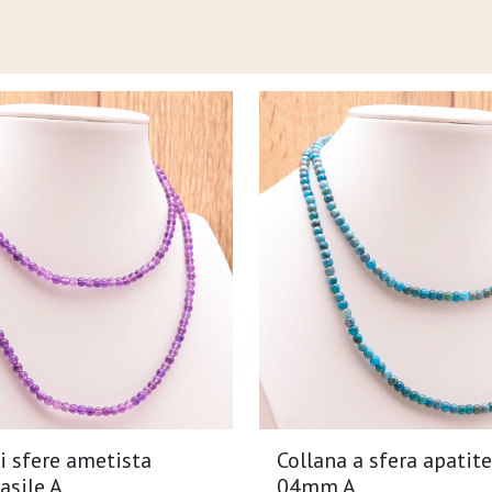
i sfere ametista
Collana a sfera apatite
sile A
04mm A