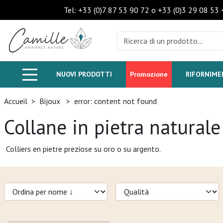
Tel: +33 (0)7 87 53 90 72 o +33 (0)3 29 08 53 
NUOVI PRODOTTI
Promozione
RIFORNIM
Accueil
>
Bijoux
>
error: content not found
Collane in pietra naturale
Colliers en pietre preziose su oro o su argento.