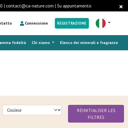
16.00 | contact@ca-nature.com | Su appuntamento
ntatto
Connessione
REGISTRAZIONE
ramma fedeltà
Chi siamo
Elenco dei minerali e fragranze
RÉINITIALISER LES
FILTRES