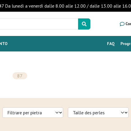
47 Da lunedì a venerdì dalle 8.00 alle 12.00 / dalle 13.00 alle 
Co
ENTO
FAQ
Prog
87